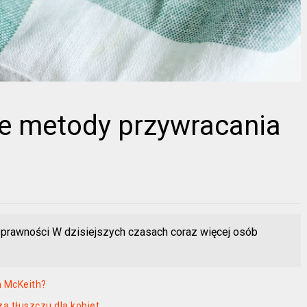
ne metody przywracania
 sprawności W dzisiejszych czasach coraz więcej osób
an McKeith?
a tłuszczu dla kobiet