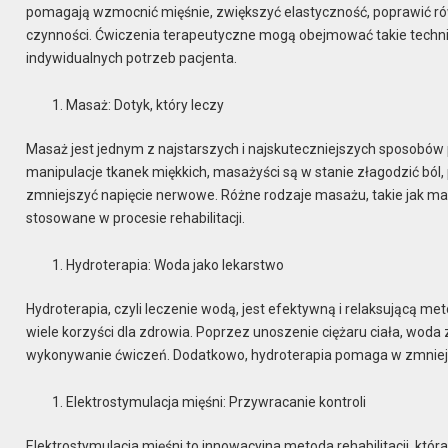
pomagają wzmocnić mięśnie, zwiększyć elastyczność, poprawić 
czynności. Ćwiczenia terapeutyczne mogą obejmować takie techniki j
indywidualnych potrzeb pacjenta.
Masaż: Dotyk, który leczy
Masaż jest jednym z najstarszych i najskuteczniejszych sposobów
manipulacje tkanek miękkich, masażyści są w stanie złagodzić ból,
zmniejszyć napięcie nerwowe. Różne rodzaje masażu, takie jak m
stosowane w procesie rehabilitacji.
Hydroterapia: Woda jako lekarstwo
Hydroterapia, czyli leczenie wodą, jest efektywną i relaksującą meto
wiele korzyści dla zdrowia. Poprzez unoszenie ciężaru ciała, woda
wykonywanie ćwiczeń. Dodatkowo, hydroterapia pomaga w zmniejsz
Elektrostymulacja mięśni: Przywracanie kontroli
Elektrostymulacja mięśni to innowacyjna metoda rehabilitacji, któ