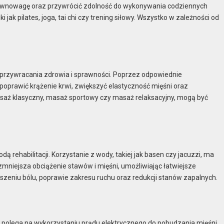
równowagę oraz przywrócić zdolność do wykonywania codziennych
ak pilates, joga, tai chi czy trening siłowy. Wszystko w zależności od
 przywracania zdrowia i sprawności. Poprzez odpowiednie
 poprawić krążenie krwi, zwiększyć elastyczność mięśni oraz
asaż klasyczny, masaż sportowy czy masaż relaksacyjny, mogą być
dą rehabilitacji. Korzystanie z wody, takiej jak basen czy jacuzzi, ma
 zmniejsza obciążenie stawów i mięśni, umożliwiając łatwiejsze
eniu bólu, poprawie zakresu ruchu oraz redukcji stanów zapalnych.
ra polega na wykorzystaniu prądu elektrycznego do pobudzania mięśni.