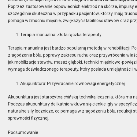
Poprzez zastosowanie odpowiednich elektrod na skórze, impulsy e
szczególnie skuteczna w przypadku pacjentów, którzy mają trudn
pomaga wzmocnić mięśnie, zwiększyć stabilność stawów oraz przy
Terapia manualna: Złota rączka terapeuty
Terapia manualna jest bardzo popularną metodą w rehabilitacji. 
złagodzenia bólu, poprawy zakresu ruchu oraz przywrócenia właści
jak mobilizacje stawów, masaż głęboki, techniki mięśniowo-powięzi
wymaga doświadczonego terapeuty, który posiada umiejętności i w
Akupunktura: Przywracanie równowagi energetycznej
Akupunktura jest starożytną chińską techniką leczenia, która ma n
Podczas akupunktury delikatnie wkłuwa się cienkie igły w specyficz
naturalne siły lecznicze, co pomaga w złagodzeniu bólu, redukcji 
sprawności fizycznej.
Podsumowanie