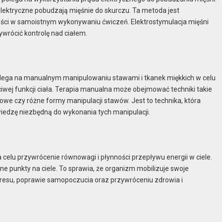
lektryczne pobudzają mięśnie do skurczu. Ta metoda jest
ości w samoistnym wykonywaniu ćwiczeń. Elektrostymulacja mięśni
wrócić kontrolę nad ciałem.
Polega na manualnym manipulowaniu stawami i tkanek miękkich w celu
wej funkcji ciała. Terapia manualna może obejmować techniki takie
owe czy różne formy manipulacji stawów. Jest to technika, która
iedzę niezbędną do wykonania tych manipulacji.
a celu przywrócenie równowagi i płynności przepływu energii w ciele.
ne punkty na ciele. To sprawia, że organizm mobilizuje swoje
stresu, poprawie samopoczucia oraz przywróceniu zdrowia i