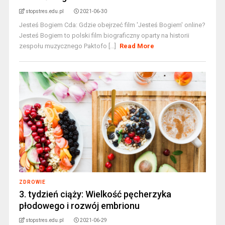
stopstres.edu.pl
2021-06-30
Jesteś Bogiem Cda: Gdzie obejrzeć film 'Jesteś Bogiem' online?
Jesteś Bogiem to polski film biograficzny oparty na historii
zespołu muzycznego Paktofo [...]
Read More
ZDROWIE
3. tydzień ciąży: Wielkość pęcherzyka
płodowego i rozwój embrionu
stopstres.edu.pl
2021-06-29