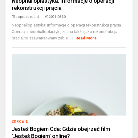
Neophalloplastyka: Informacje o operacji
rekonstrukcji prącia
stopstres.edu.pl
2021-06-30
Neophalloplastyka: Informacje o operacji rekonstrukcji prącia
Operacja neophalloplastyki, znana także jako rekonstrukcja
prącia, to zaawansowany zabie [...]
Read More
ZDROWIE
Jesteś Bogiem Cda: Gdzie obejrzeć film
'Jesteś Bogiem’ online?