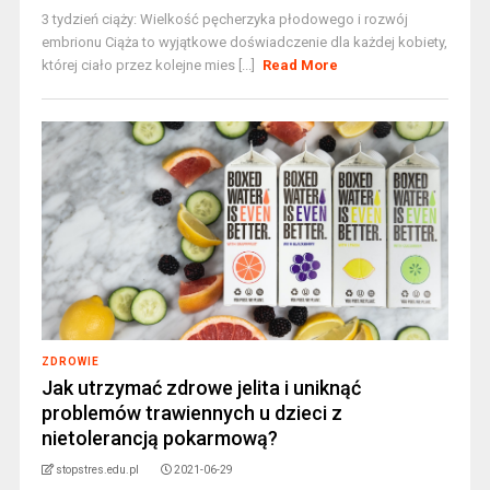
3 tydzień ciąży: Wielkość pęcherzyka płodowego i rozwój
embrionu Ciąża to wyjątkowe doświadczenie dla każdej kobiety,
której ciało przez kolejne mies [...]
Read More
ZDROWIE
Jak utrzymać zdrowe jelita i uniknąć
problemów trawiennych u dzieci z
nietolerancją pokarmową?
stopstres.edu.pl
2021-06-29