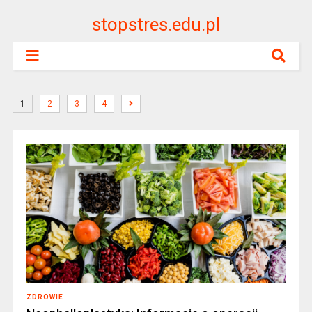
stopstres.edu.pl
1
2
3
4
ZDROWIE