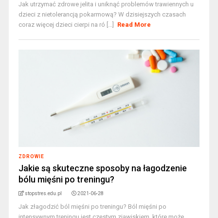
Jak utrzymać zdrowe jelita i uniknąć problemów trawiennych u
dzieci z nietolerancją pokarmową? W dzisiejszych czasach
coraz więcej dzieci cierpi na ró [...]
Read More
ZDROWIE
Jakie są skuteczne sposoby na łagodzenie
bólu mięśni po treningu?
stopstres.edu.pl
2021-06-28
Jak złagodzić ból mięśni po treningu? Ból mięśni po
intensywnym treningu jest częstym zjawiskiem, które może