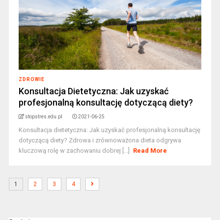
ZDROWIE
Konsultacja Dietetyczna: Jak uzyskać
profesjonalną konsultację dotyczącą diety?
stopstres.edu.pl
2021-06-25
Konsultacja dietetyczna: Jak uzyskać profesjonalną konsultację
dotyczącą diety? Zdrowa i zrównoważona dieta odgrywa
kluczową rolę w zachowaniu dobrej [...]
Read More
1
2
3
4