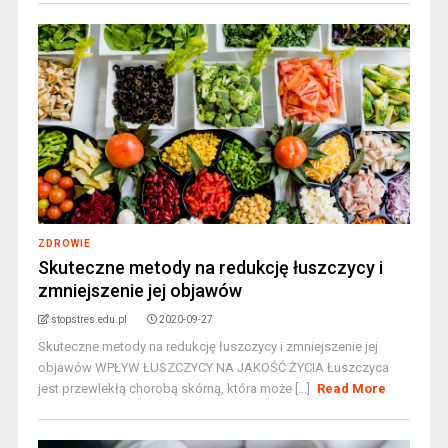
ZDROWIE
Skuteczne metody na redukcję łuszczycy i
zmniejszenie jej objawów
stopstres.edu.pl
2020-09-27
Skuteczne metody na redukcję łuszczycy i zmniejszenie jej
objawów WPŁYW ŁUSZCZYCY NA JAKOŚĆ ŻYCIA Łuszczyca
jest przewlekłą chorobą skórną, która może [...]
Read More