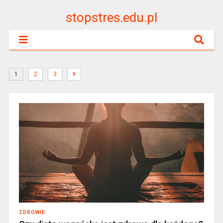
stopstres.edu.pl
1
2
3
ZDROWIE