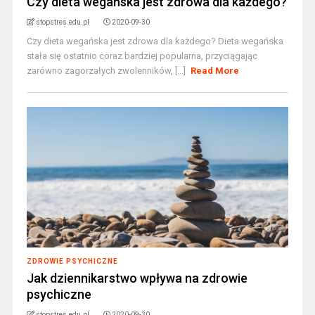
Czy dieta wegańska jest zdrowa dla każdego?
stopstres.edu.pl
2020-09-30
Czy dieta wegańska jest zdrowa dla każdego? Dieta wegańska
stała się ostatnio coraz bardziej popularna, przyciągając
zarówno zagorzałych zwolenników, [...]
Read More
ZDROWIE PSYCHICZNE
Jak dziennikarstwo wpływa na zdrowie
psychiczne
stopstres.edu.pl
2020-09-30