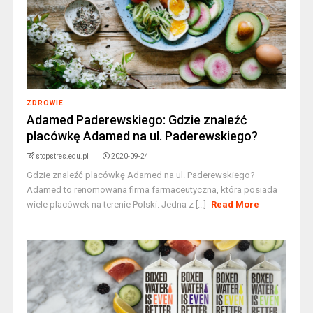
ZDROWIE
Adamed Paderewskiego: Gdzie znaleźć
placówkę Adamed na ul. Paderewskiego?
stopstres.edu.pl
2020-09-24
Gdzie znaleźć placówkę Adamed na ul. Paderewskiego?
Adamed to renomowana firma farmaceutyczna, która posiada
wiele placówek na terenie Polski. Jedna z [...]
Read More