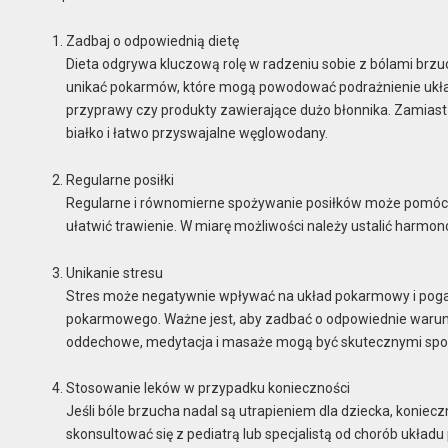
Zadbaj o odpowiednią dietę
Dieta odgrywa kluczową rolę w radzeniu sobie z bólami brz
unikać pokarmów, które mogą powodować podrażnienie układ
przyprawy czy produkty zawierające dużo błonnika. Zamiast 
białko i łatwo przyswajalne węglowodany.
Regularne posiłki
Regularne i równomierne spożywanie posiłków może pomóc
ułatwić trawienie. W miarę możliwości należy ustalić harmo
Unikanie stresu
Stres może negatywnie wpływać na układ pokarmowy i pogar
pokarmowego. Ważne jest, aby zadbać o odpowiednie warunki
oddechowe, medytacja i masaże mogą być skutecznymi sposob
Stosowanie leków w przypadku konieczności
Jeśli bóle brzucha nadal są utrapieniem dla dziecka, konie
skonsultować się z pediatrą lub specjalistą od chorób ukła