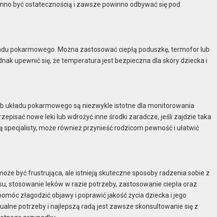
inno być ostatecznością i zawsze powinno odbywać się pod
kładu pokarmowego. Można zastosować ciepłą poduszkę, termofor lub
nak upewnić się, że temperatura jest bezpieczna dla skóry dziecka i
orób układu pokarmowego są niezwykle istotne dla monitorowania
episać nowe leki lub wdrożyć inne środki zaradcze, jeśli zajdzie taka
ą specjalisty, może również przynieść rodzicom pewność i ułatwić
e być frustrująca, ale istnieją skuteczne sposoby radzenia sobie z
esu, stosowanie leków w razie potrzeby, zastosowanie ciepła oraz
 pomóc złagodzić objawy i poprawić jakość życia dziecka i jego
alne potrzeby i najlepszą radą jest zawsze skonsultowanie się z