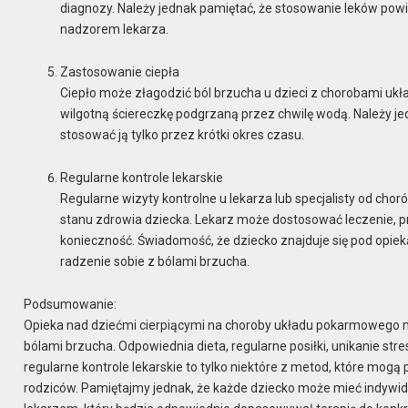
diagnozy. Należy jednak pamiętać, że stosowanie leków pow
nadzorem lekarza.
Zastosowanie ciepła
Ciepło może złagodzić ból brzucha u dzieci z chorobami u
wilgotną ściereczkę podgrzaną przez chwilę wodą. Należy jed
stosować ją tylko przez krótki okres czasu.
Regularne kontrole lekarskie
Regularne wizyty kontrolne u lekarza lub specjalisty od ch
stanu zdrowia dziecka. Lekarz może dostosować leczenie, prz
konieczność. Świadomość, że dziecko znajduje się pod opiek
radzenie sobie z bólami brzucha.
Podsumowanie:
Opieka nad dziećmi cierpiącymi na choroby układu pokarmowego moż
bólami brzucha. Odpowiednia dieta, regularne posiłki, unikanie str
regularne kontrole lekarskie to tylko niektóre z metod, które mogą
rodziców. Pamiętajmy jednak, że każde dziecko może mieć indywidu