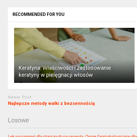
RECOMMENDED FOR YOU
Keratyna: Właściwości i zastosowanie
keratyny w pielęgnacji włosów
Newer Post
Najlepsze metody walki z bezsennością
Losowe
Lek na pamięć dla starszych na receptę: Opcje farmakologiczne d