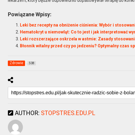
lekarzem, który będzie odpowiednio dopasowywał terapię do konk
Powiązane Wpisy:
Leki bez recepty na obniżenie ciśnienia: Wybór i stosowa
Hematokryt u niemowląt: Co to jest i jak interpretować wy
Leki rozszerzające oskrzela w astmie: Zasady stosowania
Błonnik witalny przed czy po jedzeniu? Optymalny czas sp
Zdrowie
508
AUTHOR:
STOPSTRES.EDU.PL