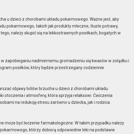
ucha u dzieci z chorobami układu pokarmowego. Ważne jest, aby
u pokarmowego, takich jak produkty mleczne, tłuste potrawy,
tego, należy skupić się na lekkostrawnych posiłkach, bogatych w
 w zapobieganiu nadmiernemu gromadzeniu się kwasów w żołądku i
nogram posiłków, który będzie przestrzegany codziennie.
szać objawy bólów brzucha u dzieci z chorobami układu
 otoczenia i atmosferę, która sprzyja relaksowi. Ćwiczenia
ami na redukcję stresu zarówno u dziecka, jak i rodzica.
czne może być leczenie farmakologiczne. W takim przypadku należy
du pokarmowego, którzy dobiorą odpowiednie leki na podstawie