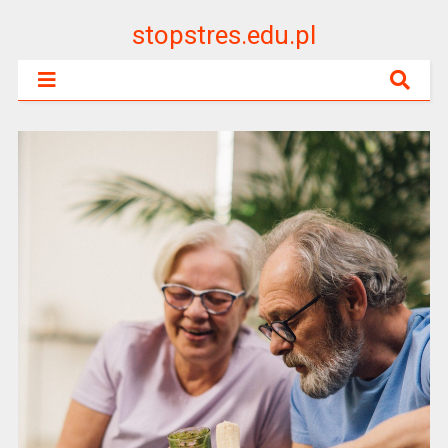
stopstres.edu.pl