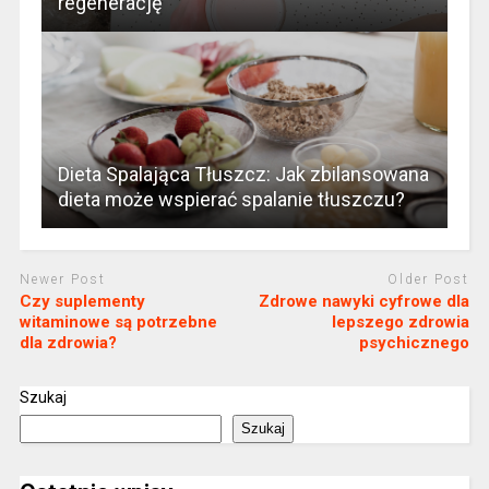
regenerację
Dieta Spalająca Tłuszcz: Jak zbilansowana
dieta może wspierać spalanie tłuszczu?
Newer Post
Older Post
Czy suplementy
Zdrowe nawyki cyfrowe dla
witaminowe są potrzebne
lepszego zdrowia
dla zdrowia?
psychicznego
Szukaj
Szukaj