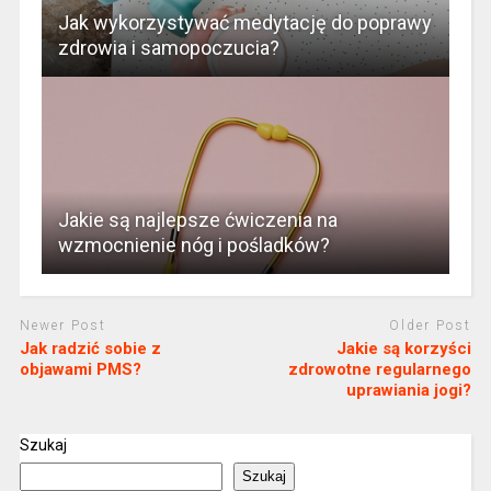
Jak wykorzystywać medytację do poprawy
zdrowia i samopoczucia?
Jakie są najlepsze ćwiczenia na
wzmocnienie nóg i pośladków?
Newer Post
Older Post
Jak radzić sobie z
Jakie są korzyści
objawami PMS?
zdrowotne regularnego
uprawiania jogi?
Szukaj
Szukaj