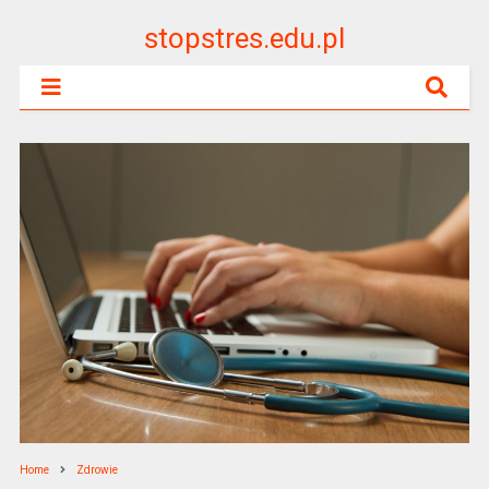
stopstres.edu.pl
Home
Zdrowie