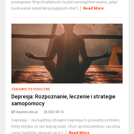
powiązane. Współzależność ta jest szczególnie ważna, gdyż
budowanie satysfakcjonujących inter [...]
Read More
ZDROWIE PSYCHICZNE
Depresja: Rozpoznanie, leczenie i strategie
samopomocy
stopstres.edu.pl
2022-05-16
Depresja – nie bądźmy obojętni Depresja to poważny problem,
który dotyka co raz więcej ludzi. Choć społeczeństwo zaczyna
coraz bardziej zwracać na to [...]
Read More