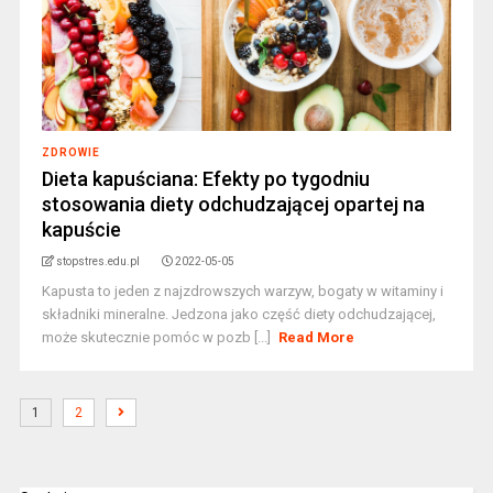
ZDROWIE
Dieta kapuściana: Efekty po tygodniu
stosowania diety odchudzającej opartej na
kapuście
stopstres.edu.pl
2022-05-05
Kapusta to jeden z najzdrowszych warzyw, bogaty w witaminy i
składniki mineralne. Jedzona jako część diety odchudzającej,
może skutecznie pomóc w pozb [...]
Read More
1
2