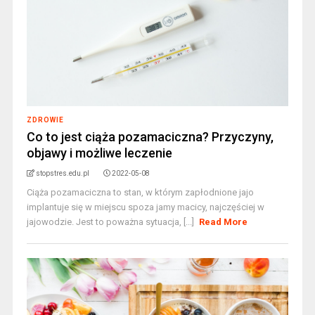
ZDROWIE
Co to jest ciąża pozamaciczna? Przyczyny,
objawy i możliwe leczenie
stopstres.edu.pl
2022-05-08
Ciąża pozamaciczna to stan, w którym zapłodnione jajo
implantuje się w miejscu spoza jamy macicy, najczęściej w
jajowodzie. Jest to poważna sytuacja, [...]
Read More