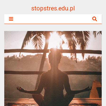
stopstres.edu.pl