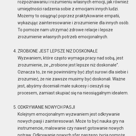
rozpoznawaniu i rozumieniu własnych emocji, jak również
umiejętności radzenia sobie z emocjami innych ludzi.
Możemy to osiągnąć poprzez praktykowanie empatii,
wykazując zainteresowanie i zrozumienie dla innych osób.
To pomoże nam utrzymać zdrowe relacje i lepsze
zrozumienie własnych potrzeb emocjonalnych.
ZROBIONE JEST LEPSZE NIŻ DOSKONAŁE
Wyzwaniem, które często wymaga pracy nad sobą, jest
zrozumienie, że „zrobione jest lepsze niż doskonałe”.
Oznacza to, że nie powinniśmy być zbyt surowi dla siebie i
zrozumieć, że nie zawsze musimy być doskonali. Ważne
jest, abyśmy doceniali małe sukcesy i cieszyli się
procesem, zamiast skupiać się na nieosiągalnym ideałem.
ODKRYWANIE NOWYCH PASJI
Kolejnym emocjonalnym wyzwaniem jest odkrywanie
nowych pasji i zainteresowań. Może to być nauka gry na
instrumencie, malowanie czy nawet gotowanie nowych
potraw. Odkrywanie nowych sfer naszego życia pomoże