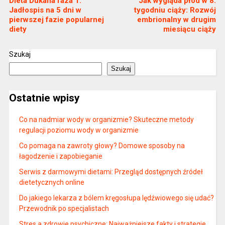
Dieta Dukana faza 1:
Jak wygląda płód w 8.
Jadłospis na 5 dni w
tygodniu ciąży: Rozwój
pierwszej fazie popularnej
embrionalny w drugim
diety
miesiącu ciąży
Szukaj
Szukaj
Ostatnie wpisy
Co na nadmiar wody w organizmie? Skuteczne metody
regulacji poziomu wody w organizmie
Co pomaga na zawroty głowy? Domowe sposoby na
łagodzenie i zapobieganie
Serwis z darmowymi dietami: Przegląd dostępnych źródeł
dietetycznych online
Do jakiego lekarza z bólem kręgosłupa lędźwiowego się udać?
Przewodnik po specjalistach
Stres a zdrowie psychiczne: Najważniejsze fakty i strategie