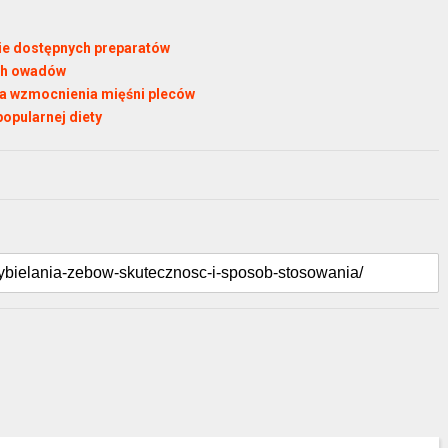
nie dostępnych preparatów
ych owadów
la wzmocnienia mięśni pleców
popularnej diety