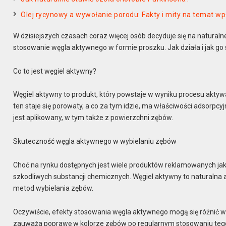
Olej rycynowy a wywołanie porodu: Fakty i mity na temat w
W dzisiejszych czasach coraz więcej osób decyduje się na natural
stosowanie węgla aktywnego w formie proszku. Jak działa i jak g
Co to jest węgiel aktywny?
Węgiel aktywny to produkt, który powstaje w wyniku procesu akty
ten staje się porowaty, a co za tym idzie, ma właściwości adsorpcyj
jest aplikowany, w tym także z powierzchni zębów.
Skuteczność węgla aktywnego w wybielaniu zębów
Choć na rynku dostępnych jest wiele produktów reklamowanych jako
szkodliwych substancji chemicznych. Węgiel aktywny to naturalna 
metod wybielania zębów.
Oczywiście, efekty stosowania węgla aktywnego mogą się różnić w
zauważa poprawę w kolorze zębów po regularnym stosowaniu tego 