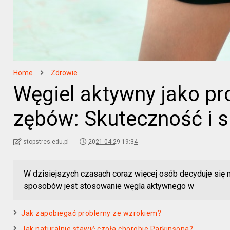
Home
Zdrowie
Węgiel aktywny jako pr
zębów: Skuteczność i 
stopstres.edu.pl
2021-04-29 19:34
W dzisiejszych czasach coraz więcej osób decyduje się 
sposobów jest stosowanie węgla aktywnego w
Jak zapobiegać problemy ze wzrokiem?
Jak naturalnie stawić czoła chorobie Parkinsona?