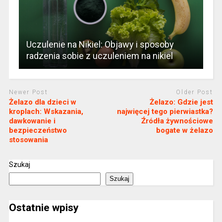
Uczulenie na Nikiel: Objawy i sposoby
radzenia sobie z uczuleniem na nikiel
Newer Post
Older Post
Żelazo dla dzieci w
Żelazo: Gdzie jest
kroplach: Wskazania,
najwięcej tego pierwiastka?
dawkowanie i
Źródła żywnościowe
bezpieczeństwo
bogate w żelazo
stosowania
Szukaj
Szukaj
Ostatnie wpisy