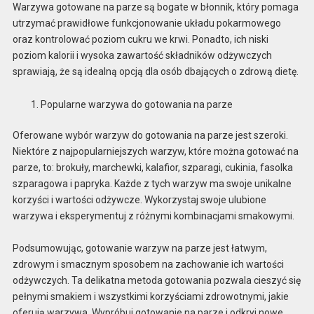
Warzywa gotowane na parze są bogate w błonnik, który pomaga
utrzymać prawidłowe funkcjonowanie układu pokarmowego
oraz kontrolować poziom cukru we krwi. Ponadto, ich niski
poziom kalorii i wysoka zawartość składników odżywczych
sprawiają, że są idealną opcją dla osób dbających o zdrową dietę.
Popularne warzywa do gotowania na parze
Oferowane wybór warzyw do gotowania na parze jest szeroki.
Niektóre z najpopularniejszych warzyw, które można gotować na
parze, to: brokuły, marchewki, kalafior, szparagi, cukinia, fasolka
szparagowa i papryka. Każde z tych warzyw ma swoje unikalne
korzyści i wartości odżywcze. Wykorzystaj swoje ulubione
warzywa i eksperymentuj z różnymi kombinacjami smakowymi.
Podsumowując, gotowanie warzyw na parze jest łatwym,
zdrowym i smacznym sposobem na zachowanie ich wartości
odżywczych. Ta delikatna metoda gotowania pozwala cieszyć się
pełnymi smakiem i wszystkimi korzyściami zdrowotnymi, jakie
oferują warzywa. Wypróbuj gotowanie na parze i odkryj nowe