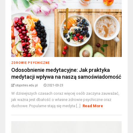
ZDROWIE PSYCHICZNE
Odosobnienie medytacyjne: Jak praktyka
medytacji wpływa na naszą samoświadomość
stopstres.edu.pl
2021-03-23
W dzisiejszych czasach coraz więcej osób zaczyna zauważać,
jak ważna jest dbałość o własne zdrowie psychiczne oraz
duchowe. Popularne stają się medyta [...]
Read More