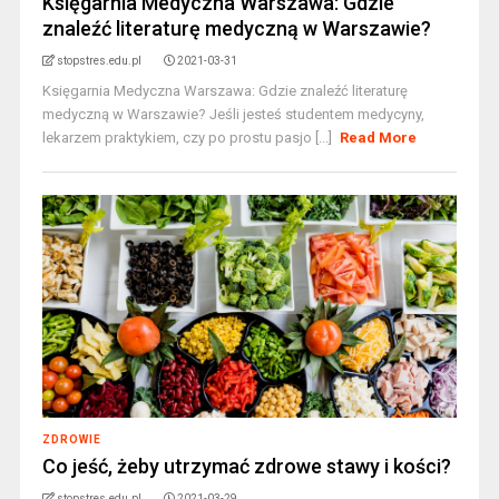
Księgarnia Medyczna Warszawa: Gdzie
znaleźć literaturę medyczną w Warszawie?
stopstres.edu.pl
2021-03-31
Księgarnia Medyczna Warszawa: Gdzie znaleźć literaturę
medyczną w Warszawie? Jeśli jesteś studentem medycyny,
lekarzem praktykiem, czy po prostu pasjo [...]
Read More
ZDROWIE
Co jeść, żeby utrzymać zdrowe stawy i kości?
stopstres.edu.pl
2021-03-29