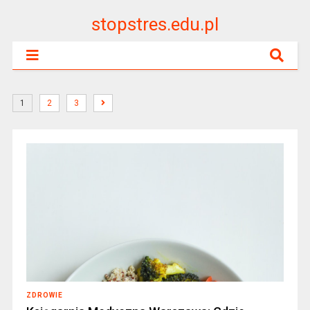
stopstres.edu.pl
1
2
3
ZDROWIE