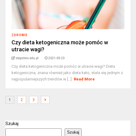
ZDROWIE
Czy dieta ketogeniczna może pomóc w
utracie wagi?
stopstres.edu.pl
2021-03-23
Czy dieta ketogeniczna może pomóc w utracie wagi? Dieta
ketogeniczna, znana również jako dieta keto, stała się jednym z
najpopularniejszych trendów w [...]
Read More
1
2
3
Szukaj
Szukaj