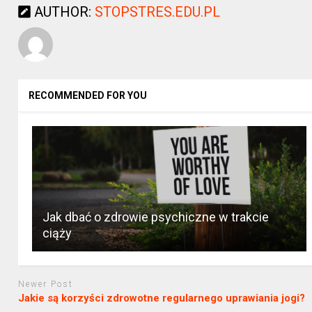
AUTHOR:
STOPSTRES.EDU.PL
RECOMMENDED FOR YOU
Jak dbać o zdrowie psychiczne w trakcie
ciąży
Newer Post
Jakie są korzyści zdrowotne regularnego uprawiania jogi?