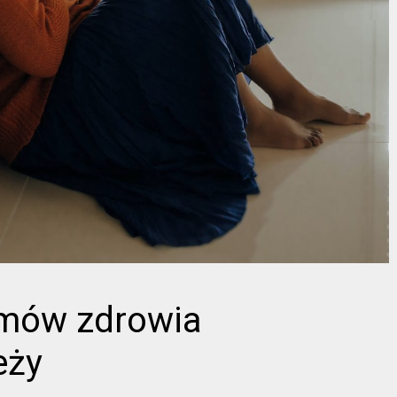
emów zdrowia
eży