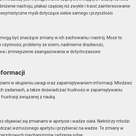
żenie nastroju, płakać częściej niż zwykle i tracić zainteresowanie
esymistyczne myśli dotyczące siebie samego i przyszłości.
ogą być znaczące zmiany w ich zachowaniu i nastrój. Może to
h czynności, problemy ze snem, nadmierne drażliwość,
stwa i zmniejszenie zaangażowania w dotychczasowe
nformacji
ciami w skupieniu uwagi oraz zapamiętywaniem informacji. Młodzież
ych zadaniach, a także doświadczać trudności w zapamiętywaniu
rustracji związanej z nauką.
objawiać się zmianami w apetycie i wadze ciała. Niektórzy młodzi
iadczać wzmożonego apetytu i przybierać na wadze. Te zmiany w
i niezdrowych mechanizmów radzenia sobie.