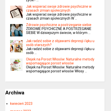
życie? …
Jak wspierać swoje zdrowie psychiczne w
czasach zmian społecznych
Jak wspierać swoje zdrowie psychiczne w
czasach zmian społecznych W …
Zdrowie psychiczne a postrzeganie siebie
ZDROWIE PSYCHICZNE A POSTRZEGANIE
SIEBIE W dzisiejszym świecie, w którym …
Jak radzić sobie z objawami depresji i lęku u
osób starszych?
Jak radzić sobie z objawami depresji i lęku u
osób …
Olejek na Porost Włosów: Naturalne metody
wspomagające porost włosów
Olejek na Porost Włosów: Naturalne metody
wspomagające porost włosów Włosy …
Archiwa
kwiecień 2023