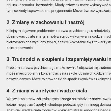
dni uczuć smutku i beznadziei. Młody człowiek może wykazywać obni
tym, co kiedyś sprawiało mu przyjemność. Może również wyrażać p
2. Zmiany w zachowaniu i nastrój
Kolejnym objawem problemów zdrowia psychicznego u młodzieży m
obejmować utratę energii i motywacji do wykonywania codziennyc
nieuzasadnione wybuchy złości, a także wycofanie się z towarzy
zainteresowania.
3. Trudności w skupieniu i zapamiętywaniu i
Problem zdrowia psychicznego może również objawiać się trudnoś
może mieć problem z koncentracją na szkole lub innych codzienn
nowych danych. Może to prowadzić do spadku wyników szkolnych i f
4. Zmiany w apetycie i wadze ciała
Wpływ problemów zdrowia psychicznego na młodzież może również 
ludzie mogą tracić apetyt i chudnąć, podczas gdy inni mogą dośw
apetycie i wadze ciała mogą być wynikiem stresu emocjonalnego 