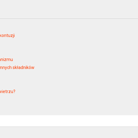
kontuzji
ganizmu
innych składników
wietrzu?