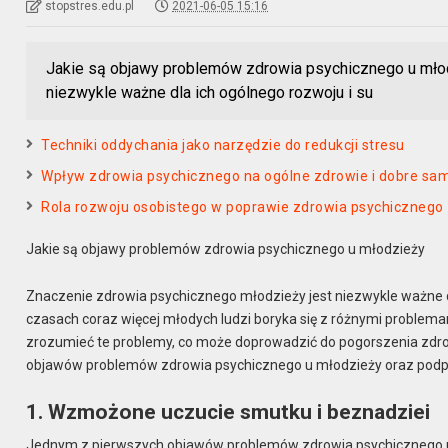
stopstres.edu.pl
2021-06-05 15:16
Jakie są objawy problemów zdrowia psychicznego u mło
niezwykle ważne dla ich ogólnego rozwoju i su
Techniki oddychania jako narzędzie do redukcji stresu
Wpływ zdrowia psychicznego na ogólne zdrowie i dobre sa
Rola rozwoju osobistego w poprawie zdrowia psychicznego
Jakie są objawy problemów zdrowia psychicznego u młodzieży
Znaczenie zdrowia psychicznego młodzieży jest niezwykle ważne dla
czasach coraz więcej młodych ludzi boryka się z różnymi problema
zrozumieć te problemy, co może doprowadzić do pogorszenia zdro
objawów problemów zdrowia psychicznego u młodzieży oraz podpo
1. Wzmożone uczucie smutku i beznadziei
Jednym z pierwszych objawów problemów zdrowia psychicznego u m