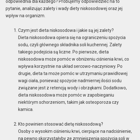
odpowiednia dla każdego? Próbujemy odpowiedzieć na to
pytanie, analizując zalety i wady diety niskosodowej oraz jej
wpływ na organizm.
Czym jest dieta niskosodowa i jakie są jej zalety?
Dieta niskosodowa opiera się na ograniczeniu spożycia
sodu, czyli głównego składnika soli kuchennej. Zalety
takiego podejścia są liczne. Po pierwsze, dieta
niskosodowa może pomóc w obniżeniu ciśnienia krwi, co
wpływa korzystnie na układ sercowo-naczyniowy. Po
drugie, dieta ta może pomóc w utrzymaniu prawidłowej
wagi ciała, ponieważ spożycie nadmiernej ilości sodu
związane jest z retencją wody i obrzękami. Dodatkowo,
dieta niskosodowa może pomóc w zapobieganiu
niektórym schorzeniom, takim jak osteoporoza czy
kamica.
Kto powinien stosować dietę niskosodową?
Osoby o wysokim ciśnieniu krwi, cierpiące na nadciśnienie,
na pewno skorzystałyby ze zmniejszenia spożycia soli w