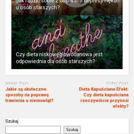
Jak radzić sobie z objawami depresji i lęku
u osób starszych?
Czy dieta niskowęglowodanowa jest
odpowiednia dla osób starszych?
Newer Post
Older Post
Jakie są skuteczne
Dieta Kapuściana Efekt:
sposoby na poprawę
Czy dieta kapuściana
trawienia u niemowląt?
rzeczywiście przynosi
efekty?
Szukaj
Szukaj