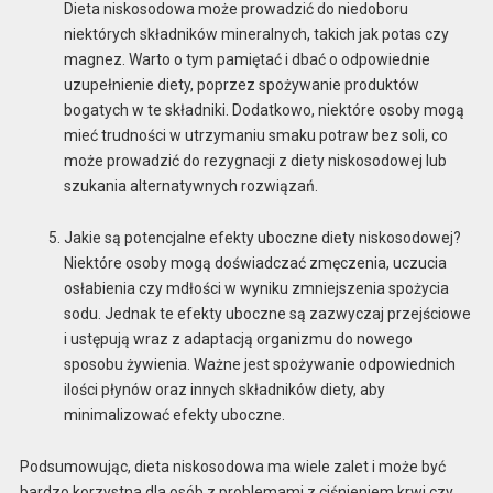
Dieta niskosodowa może prowadzić do niedoboru
niektórych składników mineralnych, takich jak potas czy
magnez. Warto o tym pamiętać i dbać o odpowiednie
uzupełnienie diety, poprzez spożywanie produktów
bogatych w te składniki. Dodatkowo, niektóre osoby mogą
mieć trudności w utrzymaniu smaku potraw bez soli, co
może prowadzić do rezygnacji z diety niskosodowej lub
szukania alternatywnych rozwiązań.
Jakie są potencjalne efekty uboczne diety niskosodowej?
Niektóre osoby mogą doświadczać zmęczenia, uczucia
osłabienia czy mdłości w wyniku zmniejszenia spożycia
sodu. Jednak te efekty uboczne są zazwyczaj przejściowe
i ustępują wraz z adaptacją organizmu do nowego
sposobu żywienia. Ważne jest spożywanie odpowiednich
ilości płynów oraz innych składników diety, aby
minimalizować efekty uboczne.
Podsumowując, dieta niskosodowa ma wiele zalet i może być
bardzo korzystna dla osób z problemami z ciśnieniem krwi czy