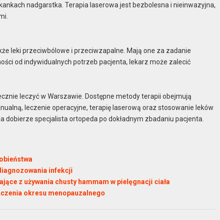
nkach nadgarstka. Terapia laserowa jest bezbolesna i nieinwazyjna,
mi.
że leki przeciwbólowe i przeciwzapalne. Mają one za zadanie
ości od indywidualnych potrzeb pacjenta, lekarz może zalecić
ecznie leczyć w Warszawie. Dostępne metody terapii obejmują
anualną, leczenie operacyjne, terapię laserową oraz stosowanie leków
a dobierze specjalista ortopeda po dokładnym zbadaniu pacjenta.
dobieństwa
iagnozowania infekcji
ające z używania chusty hammam w pielęgnacji ciała
ończenia okresu menopauzalnego