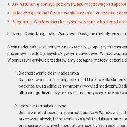
Jak naturalnie obniżyć poziom kwasu moczowego i zapobie
Ile leczy się anginę? Czas trwania leczenia i znaczenie odpo
Bulgaricus: Właściwości i korzyści związane z bakterią Lacto
Leczenie Cieśni Nadgarstka Warszawa: Dostępne metody leczenia 
Cieśń nadgarstka jest jednym z najczęściej występujących schorze
pacjentów, często będących aktywnymi zawodowo. Warszawa, jako st
W poniższym artykule przedstawiamy dostępne metody leczenia c
Diagnozowanie cieśni nadgarstka
Diagnozowanie cieśni nadgarstka jest kluczowe dla skutecz
pacjenta, uwzględniając symptomy i wywiad medyczny. Dod
ultrasonograficzne czy rezonans magnetyczny, które pozwo
Leczenie farmakologiczne
Jedną z metod leczenia cieśni nadgarstka w Warszawie jest
przeciwzapalnych, które zmniejszają ból i redukują stan za
przynosi oczekiwanych rezultatów, może być konieczne po