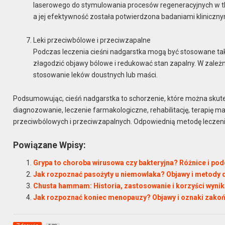
laserowego do stymulowania procesów regeneracyjnych w tka
a jej efektywność została potwierdzona badaniami kliniczny
Leki przeciwbólowe i przeciwzapalne
Podczas leczenia cieśni nadgarstka mogą być stosowane tak
złagodzić objawy bólowe i redukować stan zapalny. W zależn
stosowanie leków doustnych lub maści.
Podsumowując, cieśń nadgarstka to schorzenie, które można skut
diagnozowanie, leczenie farmakologiczne, rehabilitację, terapię m
przeciwbólowych i przeciwzapalnych. Odpowiednią metodę leczeni
Powiązane Wpisy:
Grypa to choroba wirusowa czy bakteryjna? Różnice i po
Jak rozpoznać pasożyty u niemowlaka? Objawy i metody d
Chusta hammam: Historia, zastosowanie i korzyści wynik
Jak rozpoznać koniec menopauzy? Objawy i oznaki zak