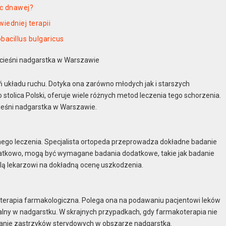
c dnawej?
wiedniej terapii
bacillus bulgaricus
cieśni nadgarstka w Warszawie
ń układu ruchu. Dotyka ona zarówno młodych jak i starszych
olica Polski, oferuje wiele różnych metod leczenia tego schorzenia.
ieśni nadgarstka w Warszawie.
nego leczenia. Specjalista ortopeda przeprowadza dokładne badanie
atkowo, mogą być wymagane badania dodatkowe, takie jak badanie
lą lekarzowi na dokładną ocenę uszkodzenia.
 terapia farmakologiczna. Polega ona na podawaniu pacjentowi leków
palny w nadgarstku. W skrajnych przypadkach, gdy farmakoterapia nie
danie zastrzyków sterydowych w obszarze nadgarstka.