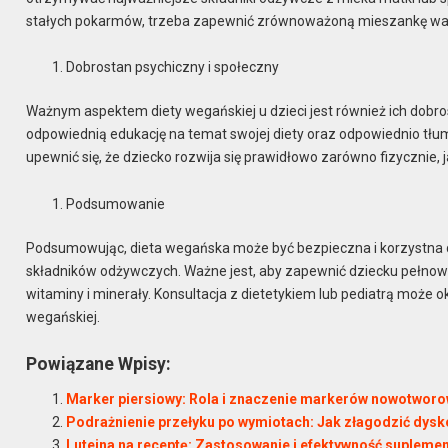
stałych pokarmów, trzeba zapewnić zrównoważoną mieszankę warzy
Dobrostan psychiczny i społeczny
Ważnym aspektem diety wegańskiej u dzieci jest również ich dobro
odpowiednią edukację na temat swojej diety oraz odpowiednio tłu
upewnić się, że dziecko rozwija się prawidłowo zarówno fizycznie, j
Podsumowanie
Podsumowując, dieta wegańska może być bezpieczna i korzystna dl
składników odżywczych. Ważne jest, aby zapewnić dziecku pełnow
witaminy i minerały. Konsultacja z dietetykiem lub pediatrą może o
wegańskiej.
Powiązane Wpisy:
Marker piersiowy: Rola i znaczenie markerów nowotworow
Podrażnienie przełyku po wymiotach: Jak złagodzić dys
Luteina na receptę: Zastosowanie i efektywność suplement