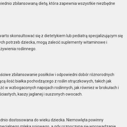
owiednio zbilansowaną dietę, która zapewnia wszystkie niezbędne
rto skonsultować się z dietetykiem lub pediatrą specjalizującym się
lnych potrzeb dziecka, mogą zalecić suplementy witaminowe i
ożywienia roślinnego.
aściwe zbilansowanie posiłków i odpowiedni dobór różnorodnych
 ilość białka pochodzącego z roślin strączkowych, takich jak
eźć w wzbogaconych napojach roślinnych, jak również w brokułach i
ciastych, kaszy jaglanej i suszonych owocach.
ednio dostosowana do wieku dziecka. Niemowlęta powinny
specjalnego mleka sojowego, a gdy rozpoczyna się wprowadzanie