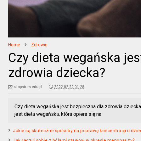
Home
Zdrowie
Czy dieta wegańska jes
zdrowia dziecka?
stopstres.edu.pl
2022-02-22 01:28
Czy dieta wegańska jest bezpieczna dla zdrowia dzieck
jest dieta wegańska, która opiera się na
Jakie są skuteczne sposoby na poprawę koncentracji u dzie
Jak radzić sobie z bólami stawów w okresie menopauzy?