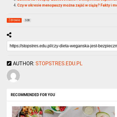
Czy w okresie menopauzy można zajść w ciążę? Fakty i m
Zdrowie
508
AUTHOR:
STOPSTRES.EDU.PL
RECOMMENDED FOR YOU