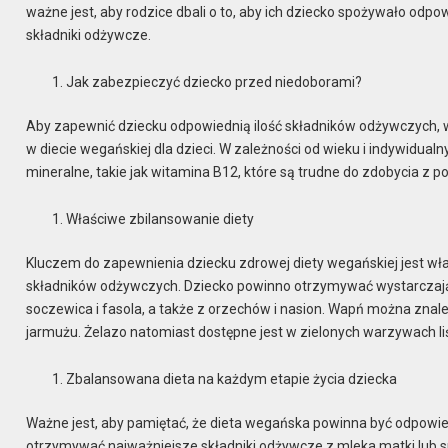
ważne jest, aby rodzice dbali o to, aby ich dziecko spożywało odp
składniki odżywcze.
Jak zabezpieczyć dziecko przed niedoborami?
Aby zapewnić dziecku odpowiednią ilość składników odżywczych, wa
w diecie wegańskiej dla dzieci. W zależności od wieku i indywidua
mineralne, takie jak witamina B12, które są trudne do zdobycia z p
Właściwe zbilansowanie diety
Kluczem do zapewnienia dziecku zdrowej diety wegańskiej jest wł
składników odżywczych. Dziecko powinno otrzymywać wystarczającą
soczewica i fasola, a także z orzechów i nasion. Wapń można znal
jarmużu. Żelazo natomiast dostępne jest w zielonych warzywach liś
Zbalansowana dieta na każdym etapie życia dziecka
Ważne jest, aby pamiętać, że dieta wegańska powinna być odpowi
otrzymywać najważniejsze składniki odżywcze z mleka matki lub 