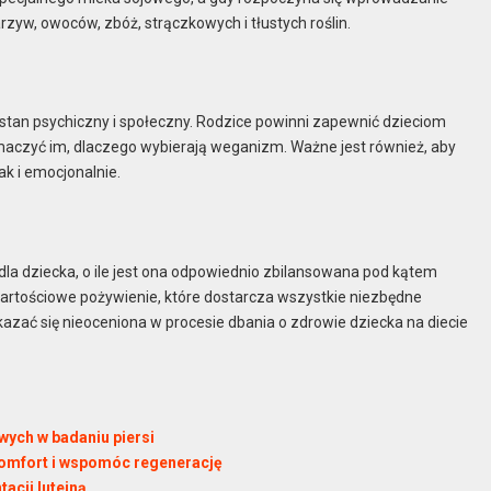
w, owoców, zbóż, strączkowych i tłustych roślin.
stan psychiczny i społeczny. Rodzice powinni zapewnić dzieciom
maczyć im, dlaczego wybierają weganizm. Ważne jest również, aby
ak i emocjonalnie.
a dziecka, o ile jest ona odpowiednio zbilansowana pod kątem
artościowe pożywienie, które dostarcza wszystkie niezbędne
kazać się nieoceniona w procesie dbania o zdrowie dziecka na diecie
ych w badaniu piersi
komfort i wspomóc regenerację
acji luteiną