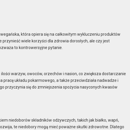
 wegańska, która opiera się na całkowitym wykluczeniu produktów
rzynieść wiele korzyści dla zdrowia dorosłych, ale czy jest
rozważa to kontrowersyjne pytanie.
ilości warzyw, owoców, orzechów i nasion, co zwiększa dostarczanie
 na pracę układu pokarmowego, a także przeciwdziała nadwadze i
ego przyczynia się do zmniejszenia spożycia nasyconych kwasów
kiem niedoborów składników odżywczych, takich jak białko, wapń,
ię rozwija, te niedobory mogą mieć poważne skutki zdrowotne. Dlatego