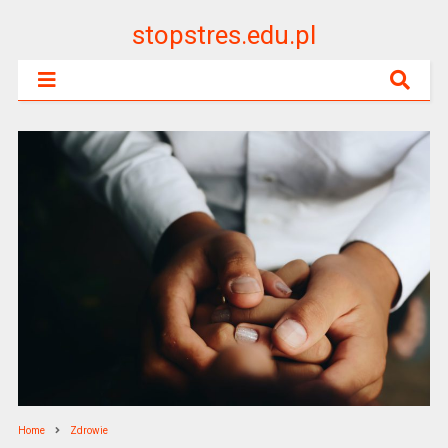
stopstres.edu.pl
Home
Zdrowie