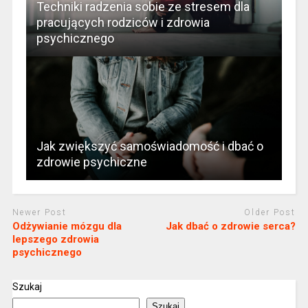
Techniki radzenia sobie ze stresem dla
pracujących rodziców i zdrowia
psychicznego
Jak zwiększyć samoświadomość i dbać o
zdrowie psychiczne
Newer Post
Older Post
Odżywianie mózgu dla
Jak dbać o zdrowie serca?
lepszego zdrowia
psychicznego
Szukaj
Szukaj