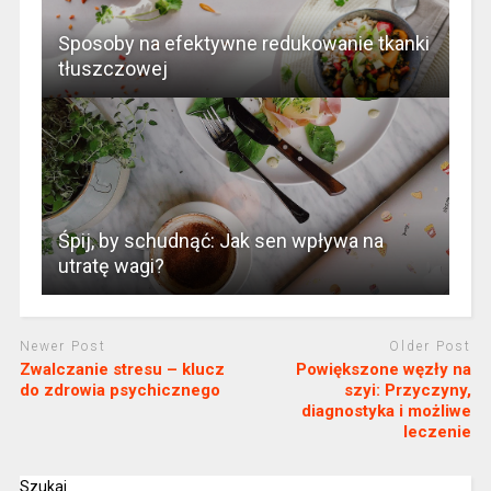
Sposoby na efektywne redukowanie tkanki
tłuszczowej
Śpij, by schudnąć: Jak sen wpływa na
utratę wagi?
Newer Post
Older Post
Zwalczanie stresu – klucz
Powiększone węzły na
do zdrowia psychicznego
szyi: Przyczyny,
diagnostyka i możliwe
leczenie
Szukaj