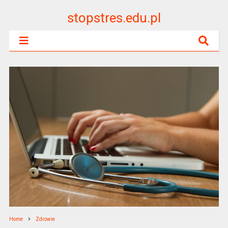
stopstres.edu.pl
Home
Zdrowie