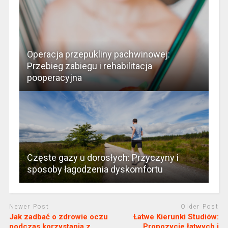
Operacja przepukliny pachwinowej:
Przebieg zabiegu i rehabilitacja
pooperacyjna
Częste gazy u dorosłych: Przyczyny i
sposoby łagodzenia dyskomfortu
Newer Post
Older Post
Jak zadbać o zdrowie oczu
Łatwe Kierunki Studiów:
podczas korzystania z
Propozycje łatwych i