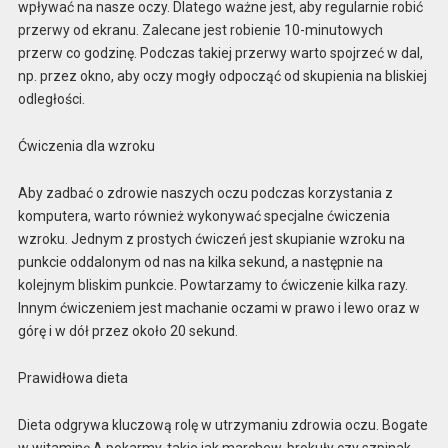
wpływać na nasze oczy. Dlatego ważne jest, aby regularnie robić
przerwy od ekranu. Zalecane jest robienie 10-minutowych
przerw co godzinę. Podczas takiej przerwy warto spojrzeć w dal,
np. przez okno, aby oczy mogły odpocząć od skupienia na bliskiej
odległości.
Ćwiczenia dla wzroku
Aby zadbać o zdrowie naszych oczu podczas korzystania z
komputera, warto również wykonywać specjalne ćwiczenia
wzroku. Jednym z prostych ćwiczeń jest skupianie wzroku na
punkcie oddalonym od nas na kilka sekund, a następnie na
kolejnym bliskim punkcie. Powtarzamy to ćwiczenie kilka razy.
Innym ćwiczeniem jest machanie oczami w prawo i lewo oraz w
górę i w dół przez około 20 sekund.
Prawidłowa dieta
Dieta odgrywa kluczową rolę w utrzymaniu zdrowia oczu. Bogate
w witaminę A pokarmy, takie jak marchew, brokuły czy szpinak,