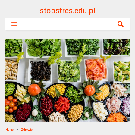
stopstres.edu.pl
Home
Zdrowie