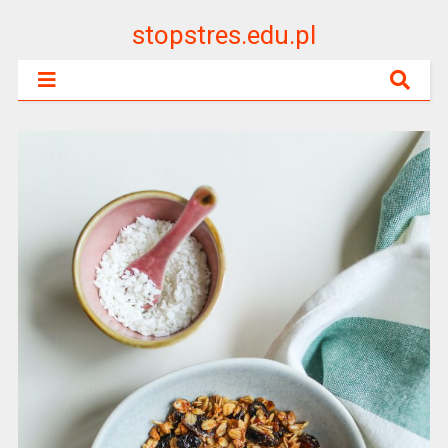
stopstres.edu.pl