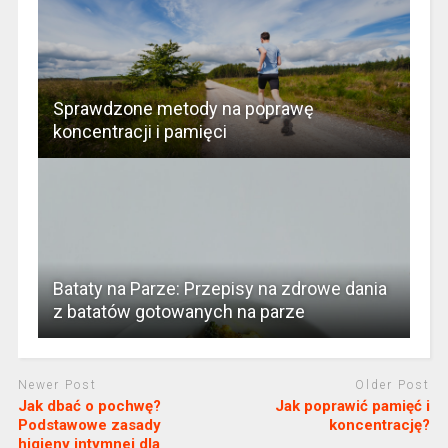
Sprawdzone metody na poprawę
koncentracji i pamięci
Bataty na Parze: Przepisy na zdrowe dania
z batatów gotowanych na parze
Newer Post
Older Post
Jak dbać o pochwę?
Jak poprawić pamięć i
Podstawowe zasady
koncentrację?
higieny intymnej dla