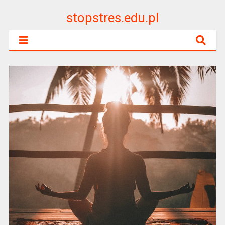
stopstres.edu.pl