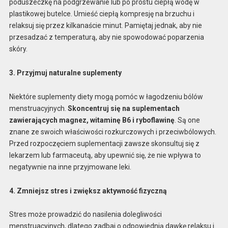
poduszeczkę na podgrzewanie lub po prostu ciepłą wodę w
plastikowej butelce. Umieść ciepłą kompresję na brzuchu i
relaksuj się przez kilkanaście minut. Pamiętaj jednak, aby nie
przesadzać z temperaturą, aby nie spowodować poparzenia
skóry.
3. Przyjmuj naturalne suplementy
Niektóre suplementy diety mogą pomóc w łagodzeniu bólów
menstruacyjnych.
Skoncentruj się na suplementach
zawierających magnez, witaminę B6 i ryboflawinę
. Są one
znane ze swoich właściwości rozkurczowych i przeciwbólowych.
Przed rozpoczęciem suplementacji zawsze skonsultuj się z
lekarzem lub farmaceutą, aby upewnić się, że nie wpływa to
negatywnie na inne przyjmowane leki.
4. Zmniejsz stres i zwiększ aktywność fizyczną
Stres może prowadzić do nasilenia dolegliwości
menstruacyjnych, dlatego zadbaj o odpowiednią dawkę relaksu i