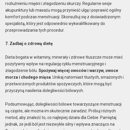
rozluźnieniu mięśni i złagodzeniu skurczy. Regularne sesje
akupunktury lub masażu mogą przynieść ulgę i poprawić ogólny
komfort podczas menstruacji. Skonsultuj się z doświadczonym
specjalistą, który jest odpowiednio wykwalifikowany do
przeprowadzania tych procedur.
7. Zadbaj o zdrową dietę
Dieta bogata w witaminy, minerały i zdrowe tłuszcze może mieć
pozytywny wpływ na regulację cyklu menstruacyjnego i
złagodzenie bólu.
Spożywaj więcej owoców i warzyw, owoce
morza i chudego mięsa
. Unikaj natomiast tłustych, smażonych i
przetworzonych produktów spożywczych, które mogą być
przyczyną nasilenia dolegliwości bólowych.
Podsumowując, dolegliwości bólowe towarzyszące menstruacji
są częste, ale można im skutecznie zaradzić. Próbuj różnych
metod, aby znaleźć to, co najlepiej działa dla Ciebie. Pamiętaj
jednak, że jeśli ból jest niezwykle silny i wpływa znacząco na