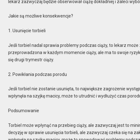
lekarz zazwyczaj będzie obserwował ciążę dokładniej i zaleci wyb
Jakie są możliwe konsekwencje?
1. Usunięcie torbieli
Jeśli torbiel nadal sprawia problemy podczas ciąży, to lekarz może
przeprowadzona w każdym momencie ciąży, ale ma to swoje ryzyk
się drugi trymestr ciąży.
2. Powikłania podczas porodu
Jeśli torbiel nie zostanie usunięta, to największe zagrożenie wys
wpłynęła na szyjkę macicy, może to utrudnić i wydłużyć czas porod
Podsumowanie
Torbiel może wpłynąć na przebieg ciąży, ale zazwyczaj jest to min
decyzję w sprawie usunięcia torbieli, ale zazwyczaj czeka się na z
wpłynęła na szyjkę macicy, może to spowodować problemy podcza