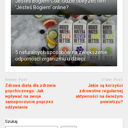
Jesteś Bogiem Cda: Gdzie obejrzeć film
'Jesteś Bogiem’ online?
5 naturalnych sposobów na zwiększenie
odporności organizmu u dzieci
Newer Post
Older Post
Zdrowa dieta dla zdrowia
Jakie są korzyści
psychicznego: Jak
zdrowotne regularnej
wpływać na swoje
aktywności na świeżym
samopoczucie poprzez
powietrzu?
odżywianie
Szukaj