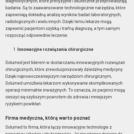
diagnostycznych, które precyzyjnie i skutecznie przeprowadzają
badania. Są to zaawansowane technologicznie narzędzia, które
zapewniają dokładną analizę wyników badań laboratoryjnych,
radiologicznych i wielu innych. Dzięki temu lekarze mogą
zapewnić pacjentom szybką i trafną diagnozę, a tym samym
rozpocząć odpowiednie leczenie.
Innowacyjne rozwiązania chirurgiczne
Solumed jest liderem w dostarczaniu innowacyjnych rozwiązań
chirurgicznych, które zrewolucjonizowały dziedzinę medycyny.
Dzięki najnowocześniejszym narzędziom chirurgicznym,
Solumed umożliwia lekarzom wykonywanie skomplikowanych
operacji minimalnie inwazyjnych. To oznacza, że ​​pacjenci mogą
cieszyć się szybszym powrotem do zdrowia i mniejszym
ryzykiem powikłań.
Firma medyczna, którą warto poznać
Solumed to firma, która łączy innowacyjne technologie z
najwyższą jakością i skutecznością. Jej nieustanne dążenie do