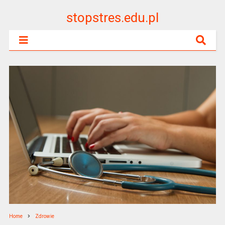
stopstres.edu.pl
Home
Zdrowie