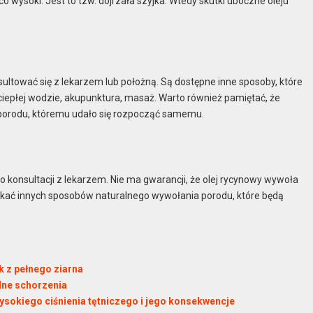
ąco wysoki. Jest to tzw. dojrzała szyjka. Wtedy skutki uboczne oleju
sultować się z lekarzem lub położną. Są dostępne inne sposoby, które
iepłej wodzie, akupunktura, masaż. Warto również pamiętać, że
 porodu, któremu udało się rozpocząć samemu.
konsultacji z lekarzem. Nie ma gwarancji, że olej rycynowy wywoła
ukać innych sposobów naturalnego wywołania porodu, które będą
k z pełnego ziarna
lne schorzenia
wysokiego ciśnienia tętniczego i jego konsekwencje