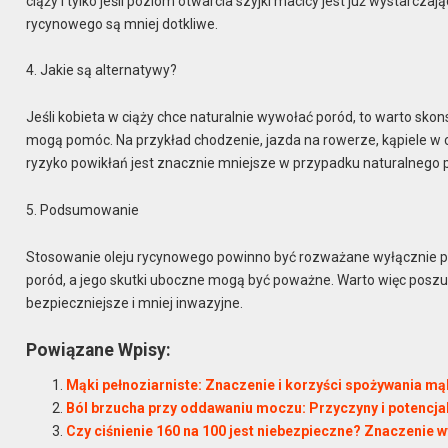
ciąży i tylko jeśli poziom otwarcia szyjki macicy jest już wystarczaj
rycynowego są mniej dotkliwe.
4. Jakie są alternatywy?
Jeśli kobieta w ciąży chce naturalnie wywołać poród, to warto skon
mogą pomóc. Na przykład chodzenie, jazda na rowerze, kąpiele w c
ryzyko powikłań jest znacznie mniejsze w przypadku naturalnego
5. Podsumowanie
Stosowanie oleju rycynowego powinno być rozważane wyłącznie po 
poród, a jego skutki uboczne mogą być poważne. Warto więc posz
bezpieczniejsze i mniej inwazyjne.
Powiązane Wpisy:
Mąki pełnoziarniste: Znaczenie i korzyści spożywania mą
Ból brzucha przy oddawaniu moczu: Przyczyny i potencja
Czy ciśnienie 160 na 100 jest niebezpieczne? Znaczenie 