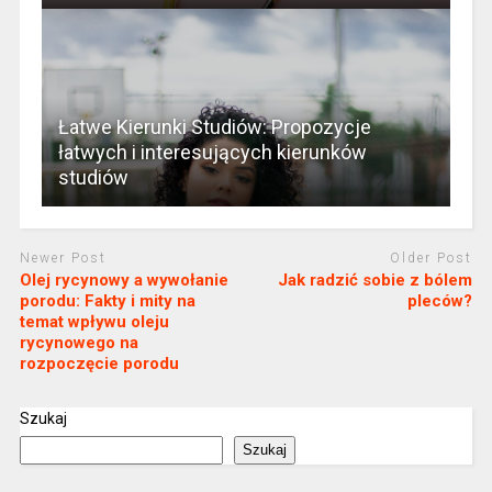
Łatwe Kierunki Studiów: Propozycje
łatwych i interesujących kierunków
studiów
Newer Post
Older Post
Olej rycynowy a wywołanie
Jak radzić sobie z bólem
porodu: Fakty i mity na
pleców?
temat wpływu oleju
rycynowego na
rozpoczęcie porodu
Szukaj
Szukaj