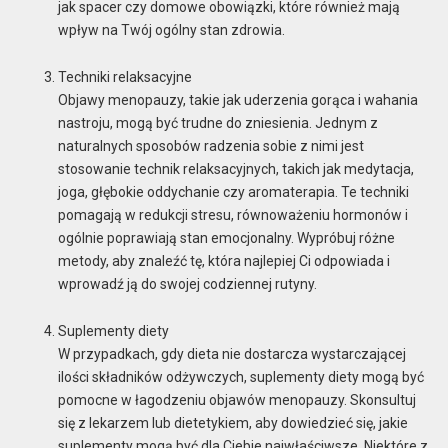
jak spacer czy domowe obowiązki, które również mają
wpływ na Twój ogólny stan zdrowia.
Techniki relaksacyjne
Objawy menopauzy, takie jak uderzenia gorąca i wahania
nastroju, mogą być trudne do zniesienia. Jednym z
naturalnych sposobów radzenia sobie z nimi jest
stosowanie technik relaksacyjnych, takich jak medytacja,
joga, głębokie oddychanie czy aromaterapia. Te techniki
pomagają w redukcji stresu, równoważeniu hormonów i
ogólnie poprawiają stan emocjonalny. Wypróbuj różne
metody, aby znaleźć tę, która najlepiej Ci odpowiada i
wprowadź ją do swojej codziennej rutyny.
Suplementy diety
W przypadkach, gdy dieta nie dostarcza wystarczającej
ilości składników odżywczych, suplementy diety mogą być
pomocne w łagodzeniu objawów menopauzy. Skonsultuj
się z lekarzem lub dietetykiem, aby dowiedzieć się, jakie
suplementy mogą być dla Ciebie najwłaściwsze. Niektóre z