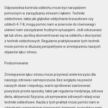
Odpowiednia kontrola oddechu może być narzędziem
pomocnym w zarządzaniu stresem i lękiem. Techniki
oddechowe, takie jak głębokie oddychanie brzuszkowe czy
oddech 4-7-8, mogą pomóc nam w powrocie do równowagi i
ułatwić nam zarządzanie trudnymi sytuacjami. Jeśli odczuwasz
lęk lub stres, spróbuj skoncentrować się na oddechu i skorzystać
z technik oddechowych. Regularne praktykowanie tych technik
może pomóc w dłuższej perspektywie w zmniejszeniu naszych
objawów lęku i stresu.
Podsumowanie
Zmniejszenie lęku i stresu może przynieść wiele korzyści dla
naszego zdrowia i samopoczucia. Bez względu na powód
naszych obaw i niepokoju, warto spróbować zastosować
powyższe proste sposoby, takie jak regularna medytacja, zdrowa
dieta, aktywność fizyczna, utrzymywanie zdrowych relacji oraz
techniki oddechowe. Każda z tych praktyk może pomóc nam w
odzyskaniu wewnętrznej równowagi i harmonii, pozwalając nam