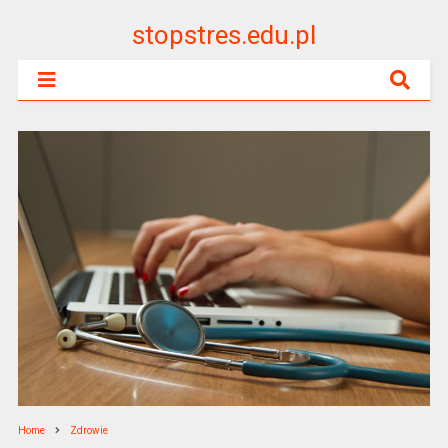
stopstres.edu.pl
Home
Zdrowie