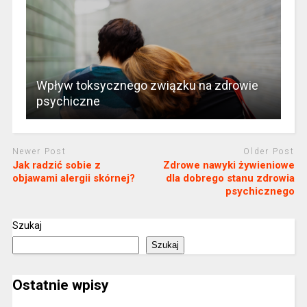
Wpływ toksycznego związku na zdrowie
psychiczne
Newer Post
Older Post
Jak radzić sobie z
Zdrowe nawyki żywieniowe
objawami alergii skórnej?
dla dobrego stanu zdrowia
psychicznego
Szukaj
Szukaj
Ostatnie wpisy