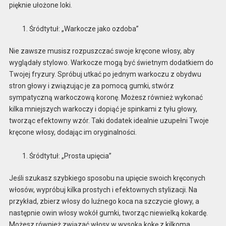
pięknie ułożone loki.
Śródtytuł: „Warkocze jako ozdoba”
Nie zawsze musisz rozpuszczać swoje kręcone włosy, aby
wyglądały stylowo. Warkocze mogą być świetnym dodatkiem do
Twojej fryzury. Spróbuj utkać po jednym warkoczu z obydwu
stron głowy i związując je za pomocą gumki, stwórz
sympatyczną warkoczową koronę. Możesz również wykonać
kilka mniejszych warkoczy i dopiąć je spinkami z tyłu głowy,
tworząc efektowny wzór. Taki dodatek idealnie uzupełni Twoje
kręcone włosy, dodając im oryginalności.
Śródtytuł: „Prosta upięcia”
Jeśli szukasz szybkiego sposobu na upięcie swoich kręconych
włosów, wypróbuj kilka prostych i efektownych stylizacji. Na
przykład, zbierz włosy do luźnego koca na szczycie głowy, a
następnie owin włosy wokół gumki, tworząc niewielką kokardę.
Możesz również związać włosy w wysoką kokę z kilkoma