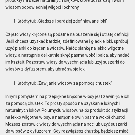
produkty na bazie naturalnych olejków, które dostarczą Twoim
włosom odpowiedniej wilgoci i ochrony.
Śródtytuł: „Gładsze i bardziej zdefiniowane loki”
Często włosy kręcone są podatne na puszenie się i utratę definicji.
Jeśli chcesz uzyskać bardziej zdefiniowane i gładkie loki, spróbuj
użyć pianki do kręcenia włosów. Nałóż piankę na lekko wilgotne
włosy, a następnie delikatnie skręć pasma wokół palca, aby nadać
im kształt. Pozostaw włosy do wyschnięcia lub użyj suszarki do
włosów z dyfuzorem, aby ubrać swoje loki.
Śródtytuł: „Zawijanie włosów za pomocą chustek”
Innym pomysłem na przepiękne kręcone włosy jest zawinięcie ich
za pomocą chustek. To prosty sposób na uzyskanie luźnych i
naturalnych loków. Po umyciu włosów, nałóż produkt do stylizacji
na lekko wilgotne włosy, a następnie owiń pasma wokół chustki.
Możesz zostawić włosy do wyschnięcia na noc lub użyć suszarki
do włosów z dyfuzorem. Gdy rozwiążesz chustkę, będziesz mieć