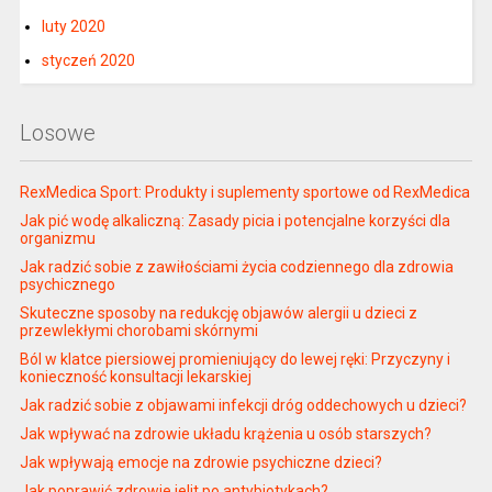
luty 2020
styczeń 2020
Losowe
RexMedica Sport: Produkty i suplementy sportowe od RexMedica
Jak pić wodę alkaliczną: Zasady picia i potencjalne korzyści dla
organizmu
Jak radzić sobie z zawiłościami życia codziennego dla zdrowia
psychicznego
Skuteczne sposoby na redukcję objawów alergii u dzieci z
przewlekłymi chorobami skórnymi
Ból w klatce piersiowej promieniujący do lewej ręki: Przyczyny i
konieczność konsultacji lekarskiej
Jak radzić sobie z objawami infekcji dróg oddechowych u dzieci?
Jak wpływać na zdrowie układu krążenia u osób starszych?
Jak wpływają emocje na zdrowie psychiczne dzieci?
Jak poprawić zdrowie jelit po antybiotykach?