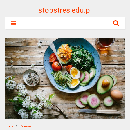
stopstres.edu.pl
Home
Zdrowie