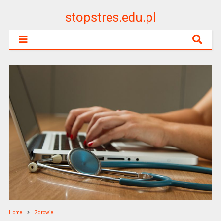
stopstres.edu.pl
Home
Zdrowie