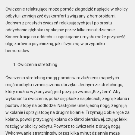
Ćwiczenie relaksujące może pomóc złagodzić napięcie w okolicy
odbytu i zmniejszyć dyskomfort związany z hemoroidami.
Jednym z prostych ćwiczeń relaksujących jest po prostu
oddychanie głęboko i spokojnie przez kilka minut dziennie.
Koncentracja na oddechu i uspokajanie umysłu może przynieść
ulgę zarówno psychiczną, jak i fizyczną w przypadku
hemoroidów.
Ćwiczenia stretching
Ćwiczenia stretching mogą pomóc w rozluźnieniu napiętych
mięśni odbytu i zmniejszeniu obrzęku. Jednym ze stretchingu,
który można wykonywać, jest pozycja zwana „Krzyżem”. Aby
wykonać to ćwiczenie, połóż się płasko na plecach, zegnij kolana i
postaw stopy na podłodze. Następnie unieś jedną nogę, zegnij ją
w kolanie i oprzyj stopę na drugim kolanie. Trzymając obie ręce za
kolano, powoli przyciągnij kolano do klatki piersiowej, czując lekki
rozciąg w okolicy odbytu. Powtórz to ćwiczenie z drugą nogą.
Wykonywanie stretchingów przez kilka minut dziennie może