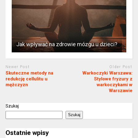
Jak wpływać na zdrowie mózgu u dzieci?
Newer Post
Older Post
Skuteczne metody na
Warkoczyki Warszawa:
redukcję cellulitu u
Stylowe fryzury z
mężczyzn
warkoczykami w
Warszawie
Szukaj
Szukaj
Ostatnie wpisy