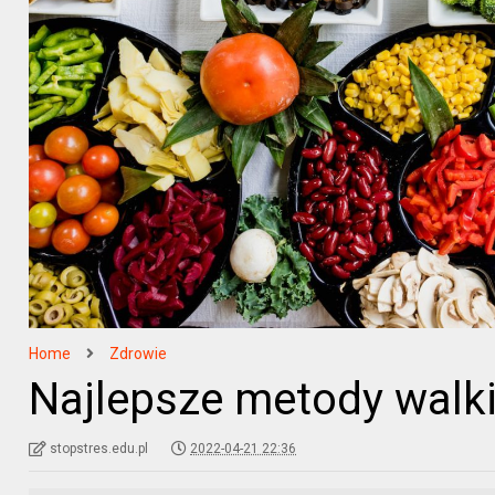
Home
Zdrowie
Najlepsze metody walk
stopstres.edu.pl
2022-04-21 22:36