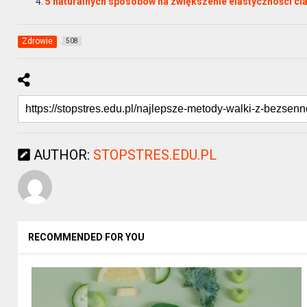
5 naturalnych sposobów na zwiększenie elastyczności cia
Zdrowie
508
AUTHOR:
STOPSTRES.EDU.PL
RECOMMENDED FOR YOU