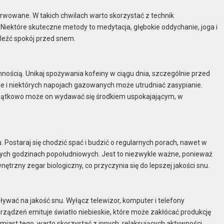
erwowane. W takich chwilach warto skorzystać z technik
. Niektóre skuteczne metody to medytacja, głębokie oddychanie, joga i
leźć spokój przed snem.
nością. Unikaj spożywania kofeiny w ciągu dnia, szczególnie przed
e i niektórych napojach gazowanych może utrudniać zasypianie.
czątkowo może on wydawać się środkiem uspokajającym, w
Postaraj się chodzić spać i budzić o regularnych porach, nawet w
nych godzinach popołudniowych. Jest to niezwykle ważne, ponieważ
trzny zegar biologiczny, co przyczynia się do lepszej jakości snu.
wać na jakość snu. Wyłącz telewizor, komputer i telefony
ządzeń emituje światło niebieskie, które może zakłócać produkcję
iast tego, warto skorzystać z innych, relaksujących aktywności,