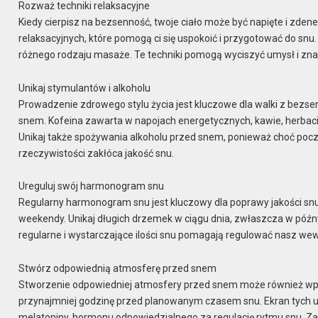
Rozważ techniki relaksacyjne
Kiedy cierpisz na bezsenność, twoje ciało może być napięte i zden
relaksacyjnych, które pomogą ci się uspokoić i przygotować do snu
różnego rodzaju masaże. Te techniki pomogą wyciszyć umysł i zna
Unikaj stymulantów i alkoholu
Prowadzenie zdrowego stylu życia jest kluczowe dla walki z bezsen
snem. Kofeina zawarta w napojach energetycznych, kawie, herbaci
Unikaj także spożywania alkoholu przed snem, ponieważ choć po
rzeczywistości zakłóca jakość snu.
Ureguluj swój harmonogram snu
Regularny harmonogram snu jest kluczowy dla poprawy jakości snu. 
weekendy. Unikaj długich drzemek w ciągu dnia, zwłaszcza w póź
regularne i wystarczające ilości snu pomagają regulować nasz wewnę
Stwórz odpowiednią atmosferę przed snem
Stworzenie odpowiedniej atmosfery przed snem może również wpły
przynajmniej godzinę przed planowanym czasem snu. Ekran tych ur
melatoniny, hormonu odpowiedzialnego za regulację rytmu snu. Zam