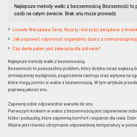
Najlepsze metody walki z bezsennością Bezsenność to p
osób na całym świecie. Brak snu może prowadz
Licówki Warszawa Cena: Koszty i korzyści związane z licó
Jak poprawić odporność organizmu dzieci z immunosupres
Czy dieta paleo jest zalecana dla zdrowia?
Najlepsze metody walki z bezsennością
Bezsenność to powszechny problem, który dotyka coraz większą li
zmniejszonej wydajności, pogorszenia nastroju oraz wpływa na ogó
które mogą pomóc w walce z bezsennością. W tym artykule przeds
poprawę jakości snu.
Zapewnij sobie odpowiednie warunki do snu
Pierwszym krokiem w walce z bezsennością jest zapewnienie so
łóżko i poduszkę, które zapewnią komfort i wsparcie dla ciała. Dobrz
Ważne jest również utrzymanie odpowiedniej temperatury w pomiesz