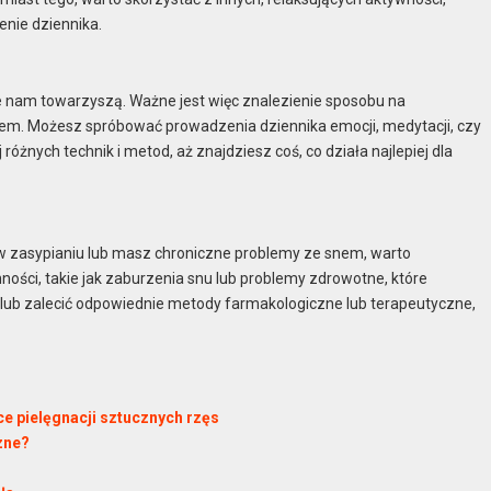
enie dziennika.
re nam towarzyszą. Ważne jest więc znalezienie sposobu na
snem. Możesz spróbować prowadzenia dziennika emocji, medytacji, czy
óżnych technik i metod, aż znajdziesz coś, co działa najlepiej dla
 w zasypianiu lub masz chroniczne problemy ze snem, warto
ności, takie jak zaburzenia snu lub problemy zdrowotne, które
 lub zalecić odpowiednie metody farmakologiczne lub terapeutyczne,
e pielęgnacji sztucznych rzęs
zne?