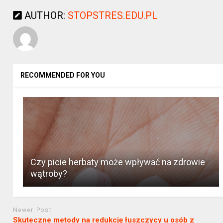
AUTHOR:
STOPSTRES.EDU.PL
RECOMMENDED FOR YOU
Czy picie herbaty może wpływać na zdrowie
wątroby?
Newer Post
Skuteczne metody na redukcję łuszczycy u osób z