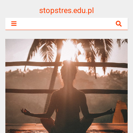
stopstres.edu.pl