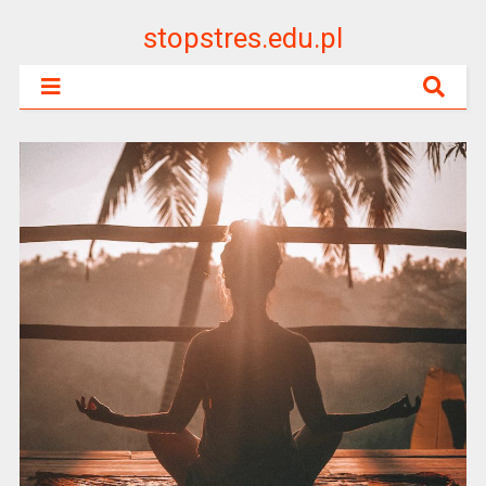
stopstres.edu.pl