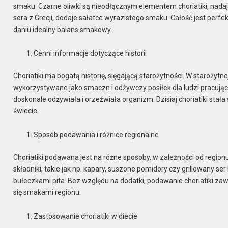
smaku. Czarne oliwki są nieodłącznym elementem choriatiki, nadaj
sera z Grecji, dodaje sałatce wyrazistego smaku. Całość jest perfe
daniu idealny balans smakowy.
Cenni informacje dotyczące historii
Choriatiki ma bogatą historię, sięgającą starożytności. W starożytn
wykorzystywane jako smaczn i odżywczy posiłek dla ludzi pracując
doskonale odżywiała i orzeźwiała organizm. Dzisiaj choriatiki sta
świecie.
Sposób podawania i różnice regionalne
Choriatiki podawana jest na różne sposoby, w zależności od regio
składniki, takie jak np. kapary, suszone pomidory czy grillowany s
bułeczkami pita. Bez względu na dodatki, podawanie choriatiki za
się smakami regionu.
Zastosowanie choriatiki w diecie