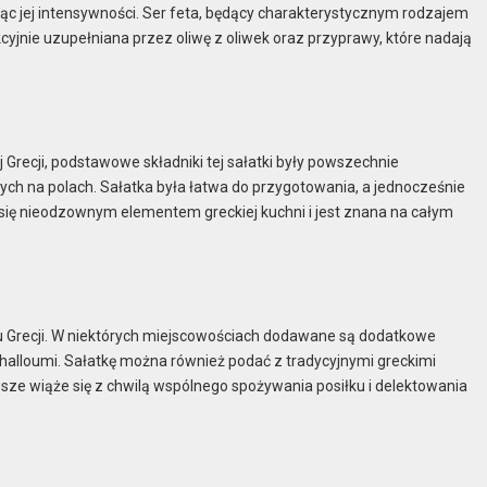
ąc jej intensywności. Ser feta, będący charakterystycznym rodzajem
kcyjnie uzupełniana przez oliwę z oliwek oraz przyprawy, które nadają
ej Grecji, podstawowe składniki tej sałatki były powszechnie
ych na polach. Sałatka była łatwa do przygotowania, a jednocześnie
ła się nieodzownym elementem greckiej kuchni i jest znana na całym
nu Grecji. W niektórych miejscowościach dodawane są dodatkowe
er halloumi. Sałatkę można również podać z tradycyjnymi greckimi
wsze wiąże się z chwilą wspólnego spożywania posiłku i delektowania