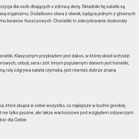
ozycja dla osób dbających o zdrową dietę. Składniki tej sałatki są
pracę organizmu. Dodatkowo oliwa z oliwek, będąca jednym z głównych
izmu kwasów tłuszczowych. Choriatiki to zdecydowanie doskonały
oriatiki. Klasycznym przykładem jest dakos, w której skład wchodzi
ych, cebuli, sera i ziół. Innym popularnym daniem jest horiatiki,
ówną rolę odgrywa sałata rzymska, jest również dobrze znana
ia, które skupia w sobie wszystko, co najlepsze w kuchni greckiej.
t nie tylko pyszne, ale także wartościowe pod względem odżywczym.
ór dla Ciebie.