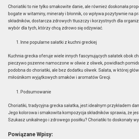
Choriatiki to nie tylko smakowite danie, ale również doskonała prop
bogate w witaminy, minerały i błonnik, co wpływa pozytywnie na 
składników, dostarcza zdrowych tłuszczy i korzystnych dla organ
wybór dla tych, którzy chcą zdrowo się odżywiać.
Inne popularne sałatki z kuchni greckiej
Kuchnia grecka oferuje wiele innych fascynujących sałatek obok ch
pieczywo pszenne namoczone w oliwie z oliwek, powidłach pomidorow
podobna do choriatiki, ale bez dodatku oliwek. Salata, w której gł
miłośnikom wyjątkowych smaków i aromatów Grecji.
Podsumowanie
Choriatiki, tradycyjna grecka sałatka, jest idealnym przykładem dan
Jego kolorowa i smakowita kompozycja składników sprawia, że jes
Szukasz unikalnego i zdrowego posiłku? Choriatiki to doskonały wyb
Powiązane Wpisy: