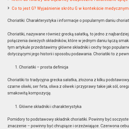
Co to jest G? Wyjaśnienie skrótu G w kontekście medycznym
Choriatiki: Charakterystyka i informacje o popularnym daniu choriat
Choriatiki, nazywane również grecką sałatką, to jedno z najbardzie
połączenia świeżych składników, które w jednym daniu łączą smak
tym artykule przedstawimy główne składniki i cechy tego popularn
dotyczącymi jego historii i sposobu podawania. Choriatiki to z pew
Choriatiki – prosta definicja
Choriatiki to tradycyjna grecka sałatka, złożona z kilku podstawow
czarne oliwki, ser feta, oliwa z oliwek i przyprawy takie jak sól, ore
smakowitą kompozycję.
Główne składniki i charakterystyka
Pomidory to podstawowy składnik choriatiki. Powinny być soczyste 
znaczenie – powinny być chrupiące i orzeźwiające. Czerwona cebu