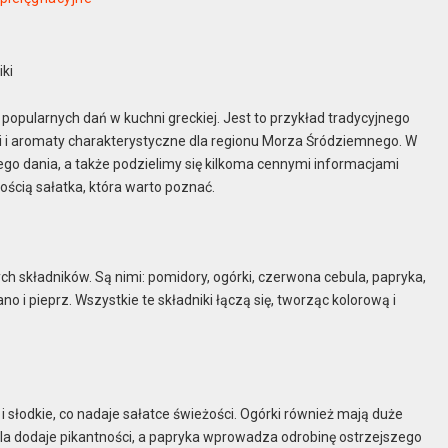
iki
j popularnych dań w kuchni greckiej. Jest to przykład tradycyjnego
i i aromaty charakterystyczne dla regionu Morza Śródziemnego. W
ego dania, a także podzielimy się kilkoma cennymi informacjami
nością sałatka, która warto poznać.
ych składników. Są nimi: pomidory, ogórki, czerwona cebula, papryka,
gano i pieprz. Wszystkie te składniki łączą się, tworząc kolorową i
i słodkie, co nadaje sałatce świeżości. Ogórki również mają duże
la dodaje pikantności, a papryka wprowadza odrobinę ostrzejszego