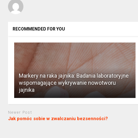
RECOMMENDED FOR YOU
Markery na raka jajnika: Badania laboratoryjne
wspomagające wykrywanie nowotworu
jajnika
Newer Post
Jak pomóc sobie w zwalczaniu bezsenności?