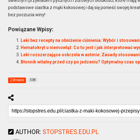
świetnym przykładem pysznych i zdrowych słodkości, które mają w
podstawowe ciastka z mąki kokosowej i daj się ponieść swojej krea
bez poczucia winy!
Powiązane Wpisy:
Leki bez recepty na obniżenie ciśnienia: Wybór i stosowa
Hematokryt u niemowląt: Co to jest i jak interpretować wy
Leki rozszerzające oskrzela w astmie: Zasady stosowania
Błonnik witalny przed czy po jedzeniu? Optymalny czas sp
Zdrowie
508
AUTHOR:
STOPSTRES.EDU.PL