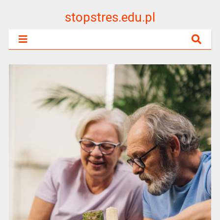
stopstres.edu.pl