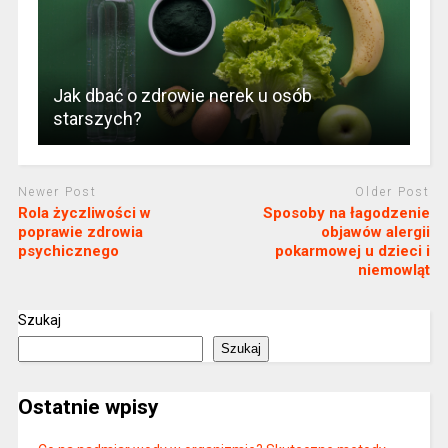
Jak dbać o zdrowie nerek u osób
starszych?
Newer Post
Older Post
Rola życzliwości w
Sposoby na łagodzenie
poprawie zdrowia
objawów alergii
psychicznego
pokarmowej u dzieci i
niemowląt
Szukaj
Szukaj
Ostatnie wpisy