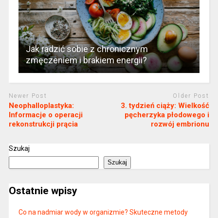
Jak radzić sobie z chronicznym
zmęczeniem i brakiem energii?
Newer Post
Older Post
Neophalloplastyka:
3. tydzień ciąży: Wielkość
Informacje o operacji
pęcherzyka płodowego i
rekonstrukcji prącia
rozwój embrionu
Szukaj
Szukaj
Ostatnie wpisy
Co na nadmiar wody w organizmie? Skuteczne metody