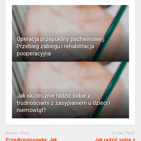
Operacja przepukliny pachwinowej:
Przebieg zabiegu i rehabilitacja
pooperacyjna
Jak skutecznie radzić sobie z
trudnościami z zasypianiem u dzieci i
niemowląt?
Newer Post
Older Post
Przedtreningówka: Jak
Jak radzić sobie z