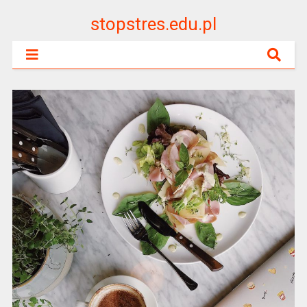
stopstres.edu.pl