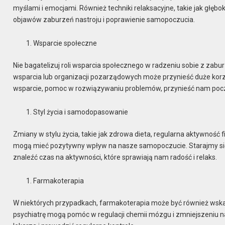
myślami i emocjami. Również techniki relaksacyjne, takie jak głęb
objawów zaburzeń nastroju i poprawienie samopoczucia.
Wsparcie społeczne
Nie bagatelizuj roli wsparcia społecznego w radzeniu sobie z zaburz
wsparcia lub organizacji pozarządowych może przynieść duże kor
wsparcie, pomoc w rozwiązywaniu problemów, przynieść nam pocz
Styl życia i samodopasowanie
Zmiany w stylu życia, takie jak zdrowa dieta, regularna aktywność f
mogą mieć pozytywny wpływ na nasze samopoczucie. Starajmy si
znaleźć czas na aktywności, które sprawiają nam radość i relaks.
Farmakoterapia
W niektórych przypadkach, farmakoterapia może być również wska
psychiatrę mogą pomóc w regulacji chemii mózgu i zmniejszeniu n