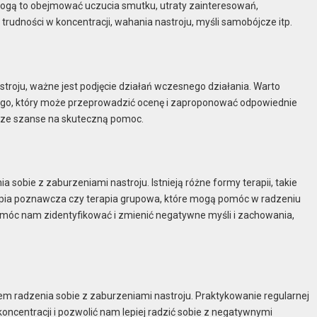
ogą to obejmować uczucia smutku, utraty zainteresowań,
trudności w koncentracji, wahania nastroju, myśli samobójcze itp.
stroju, ważne jest podjęcie działań wczesnego działania. Warto
znego, który może przeprowadzić ocenę i zaproponować odpowiednie
ksze szanse na skuteczną pomoc.
sobie z zaburzeniami nastroju. Istnieją różne formy terapii, takie
rapia poznawcza czy terapia grupowa, które mogą pomóc w radzeniu
omóc nam zidentyfikować i zmienić negatywne myśli i zachowania,
em radzenia sobie z zaburzeniami nastroju. Praktykowanie regularnej
koncentracji i pozwolić nam lepiej radzić sobie z negatywnymi