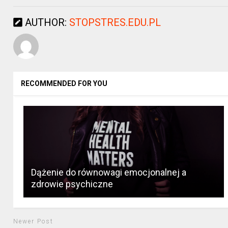
AUTHOR:
STOPSTRES.EDU.PL
RECOMMENDED FOR YOU
Dążenie do równowagi emocjonalnej a
zdrowie psychiczne
Newer Post