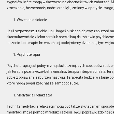
sygnałów, które mogą wskazywać na obecność takich zaburzeń. M
zmęczenia, bezsenność, nadmierne lęki, zmiany w apetycie i waga, 
Wczesne działanie
Jeśli rozpoznasz u siebie lub u kogoś bliskiego objawy zaburzeń na
skonsultować się z lekarzem lub specjalistą ds. zdrowia psychic
leczenie lub terapię. Im wcześniej podejmiemy działanie, tym wię
Psychoterapia
Psychoterapia jest jednym z najskuteczniejszych sposobów radzenia 
jak terapia poznawczo-behawioralna, terapia interpersonalna, te
sobie z objawami zaburzeń nastroju. Terapeuta będzie w stanie p
które mogą pogarszać nasze samopoczucie.
Medytacja i relaksacja
Techniki medytacji i relaksacji mogą być także skutecznym sposob
medytacji może pomóc w redukcji stresu i lęku, poprawić zdolność 