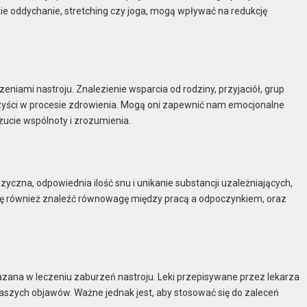
okie oddychanie, stretching czy joga, mogą wpływać na redukcję
eniami nastroju. Znalezienie wsparcia od rodziny, przyjaciół, grup
zyści w procesie zdrowienia. Mogą oni zapewnić nam emocjonalne
ucie wspólnoty i zrozumienia.
izyczna, odpowiednia ilość snu i unikanie substancji uzależniających,
ę również znaleźć równowagę między pracą a odpoczynkiem, oraz
zana w leczeniu zaburzeń nastroju. Leki przepisywane przez lekarza
aszych objawów. Ważne jednak jest, aby stosować się do zaleceń