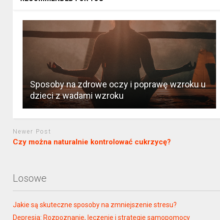
Sposoby na zdrowe oczy i poprawę wzroku u
dzieci z wadami wzroku
Newer Post
Czy można naturalnie kontrolować cukrzycę?
Losowe
Jakie są skuteczne sposoby na zmniejszenie stresu?
Depresja: Rozpoznanie, leczenie i strategie samopomocy