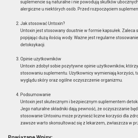
suplemencie są naturalne i nie powodują skutków ubocznych
alergiczne u niektórych osób. Przed rozpoczęciem suplement
Jak stosować Untoxin?
Untoxin jest stosowany doustnie w formie kapsułek. Zaleca s
popijając dużą ilością wody. Ważne jest regularne stosowan
detoksykacji.
Opinie użytkowników
Untoxin zdobył sobie pozytywne opinie użytkowników, któr
stosowaniu suplementu. Użytkownicy wymieniają korzyści, ta
wyglądu skóry oraz ogólne oczyszczenie organizmu.
Podsumowanie
Untoxin jest skutecznym i bezpiecznym suplementem detok
Jego naturalne składniki dają pewność, że oczyszczanie będ
stosowanie Untoxinu może przynieść liczne korzyści dla zd
zawsze warto skonsultować się z lekarzem, zwłaszcza w prz
Powiązane Wpisy: