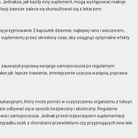
. Jednakże, jak każdy inny suplement, mogą występować reakcje
acji zawsze zaleca się skonsultować się z lekarzem.
ię przyjmowanie 2 kapsułek dziennie, najlepiej rano i wieczorem,
ie suplementu przez określony czas, aby osiągnąć optymalne efekty
zy zauważyli poprawę swojego samopoczucia po regularnym
kie jak: lepsze trawienie, zmniejszenie uczucia wzdęcia, poprawa
sykacyjnym, który może pomóc w oczyszczeniu organizmu z toksyn.
zie odbywać się w sposób bezpieczny i skuteczny. Regularne
rowia i samopoczucia. Jednak przed rozpoczęciem suplementacji
ypadku osób z chorobami przewlekłymi czy przyjmujących inne leki.