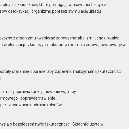
turalnych składnikach, które pomagają w usuwaniu toksyn z
sów detoksykacji organizmu poprzez stymulację układu
toksyny z organizmu i wspierać zdrowy metabolizm. Jego unikalna
ją w eliminacji szkodliwych substancji i promują zdrową równowagę w
e zostały starannie dobrane, aby zapewnić maksymalną skuteczność
:
nizmu i poprawia funkcjonowanie wątroby
rmowego i poprawia trawienie
poprzez usuwanie nadmiaru płynów
yślą o bezpieczeństwie i skuteczności. Składniki użyte w