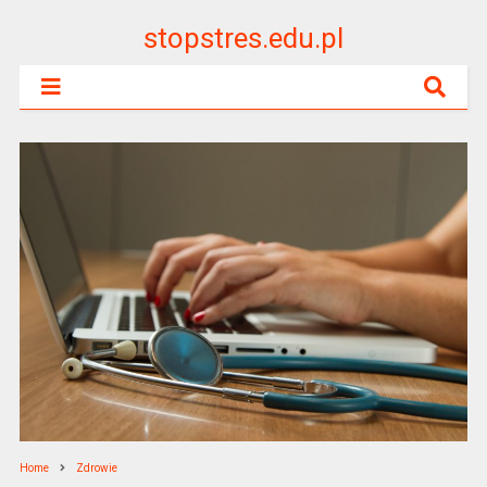
stopstres.edu.pl
Home
Zdrowie